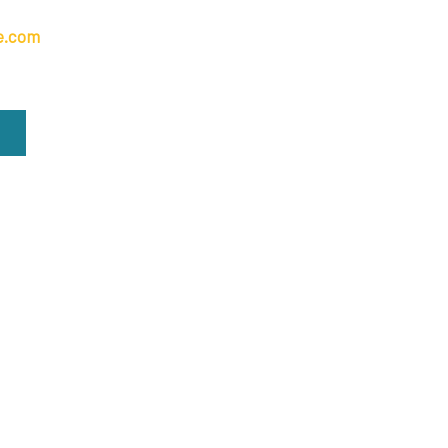
de.com
os Derechos Reservados – Carolina Tula Laverde