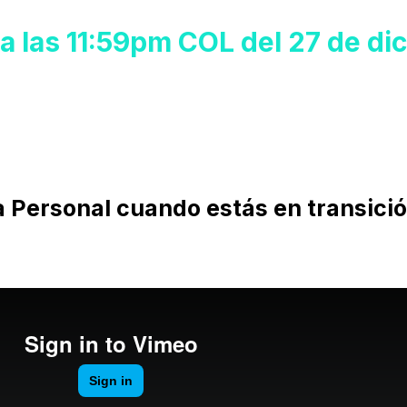
a las 11:59pm COL del 27 de d
Personal cuando estás en transició