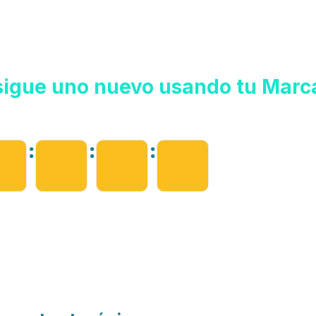
ENVENIDO AL WORKSHOP
igue uno nuevo usando tu Marca 
Iniciamos en...
:
:
: