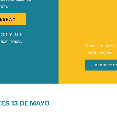
ram.
LEGRAM
Únete a mi
ta similar a
acerlo aquí.
Conectemos en I
tips, ideas, táct
CONECTAR
ES 13 DE MAYO