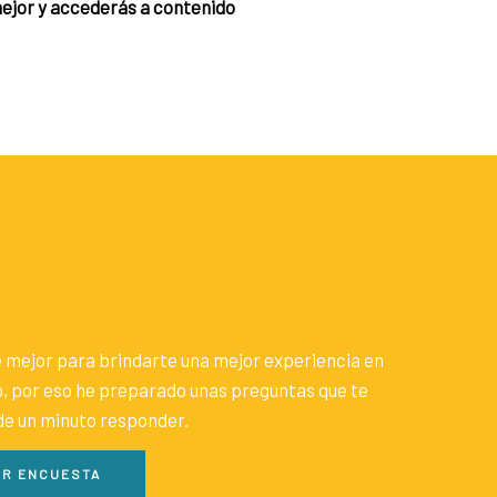
ejor y accederás a contenido
o unas preguntas claves para ti:
 mejor para brindarte una mejor experiencia en
, por eso he preparado unas preguntas que te
e un minuto responder.
R ENCUESTA