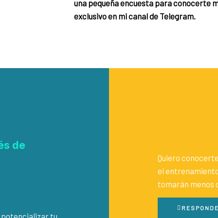
una pequeña encuesta para conocerte m
exclusivo en mi canal de Telegram.
He preparad
és de
Quiero conocerte
el entrenamiento
tomarán menos d
RESPONDE
potencializar tu