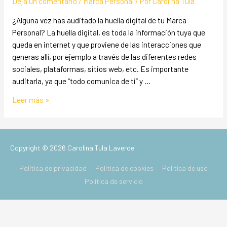
Deja un comentario
/
Marca Personal
/ Por
Carolina Tula
¿Alguna vez has auditado la huella digital de tu Marca
Personal? La huella digital, es toda la información tuya que
queda en internet y que proviene de las interacciones que
generas allí, por ejemplo a través de las diferentes redes
sociales, plataformas, sitios web, etc. Es importante
auditarla, ya que “todo comunica de ti” y …
Leer más »
Copyright © 2026
Carolina Tula Laverde
Política de privacidad
Política de cookies
Política de uso
Política de servicio